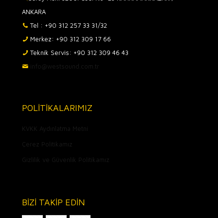
ANKARA
Tel : +90 312 257 33 31/32
Merkez: +90 312 309 17 66
Teknik Servis: +90 312 309 46 43
info@westsound.com.tr
POLİTİKALARIMIZ
KVKK Aydınlatma Metni
Çerez Politikamız
Gizlilik ve Güvenlik Politikamız
BİZİ TAKİP EDİN