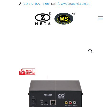
+90 312 309 17 66
info@westsound.com.tr