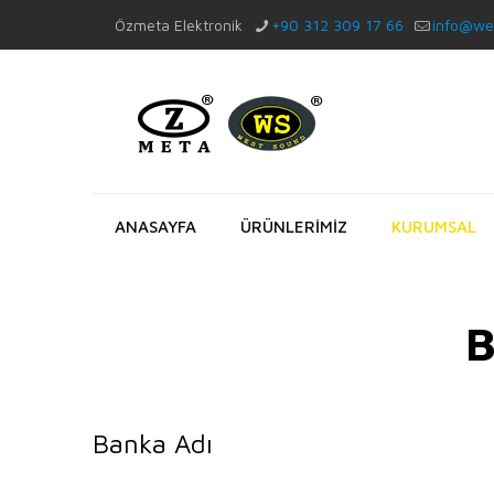
Özmeta Elektronik
+90 312 309 17 66
info@we
ANASAYFA
ÜRÜNLERİMİZ
KURUMSAL
B
Banka Adı