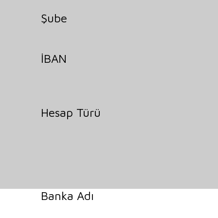
Şube
İBAN
Hesap Türü
Banka Adı