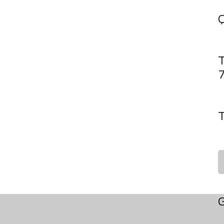
Ç
7
G