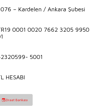
076 – Kardelen / Ankara Şubesi
TR19 0001 0020 7662 3205 9950
01
62320599- 5001
TL HESABI
Ziraat Bankası