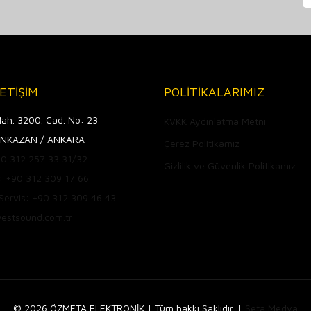
LETİŞİM
POLİTİKALARIMIZ
ah. 3200. Cad. No: 23
KVKK Aydınlatma Metni
NKAZAN / ANKARA
Çerez Politikamız
+90 312 257 33 31/32
Gizlilik ve Güvenlik Politikamız
: +90 312 309 17 66
 Servis: +90 312 309 46 43
estsound.com.tr
© 2026 ÖZMETA ELEKTRONİK | Tüm hakkı Saklıdır. |
Seta Medya