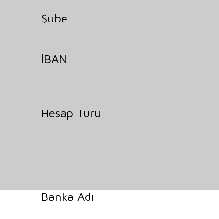
Şube
İBAN
Hesap Türü
Banka Adı