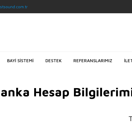
stsound.com.tr
BAYİ SİSTEMİ
DESTEK
REFERANSLARIMIZ
İLE
anka Hesap Bilgilerim
T