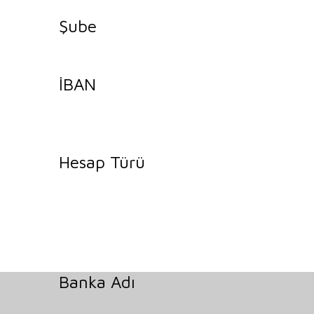
Şube
İBAN
Hesap Türü
Banka Adı