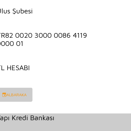
lus Şubesi
TR82 0020 3000 0086 4119
0000 01
TL HESABI
ALBARAKA
apı Kredi Bankası