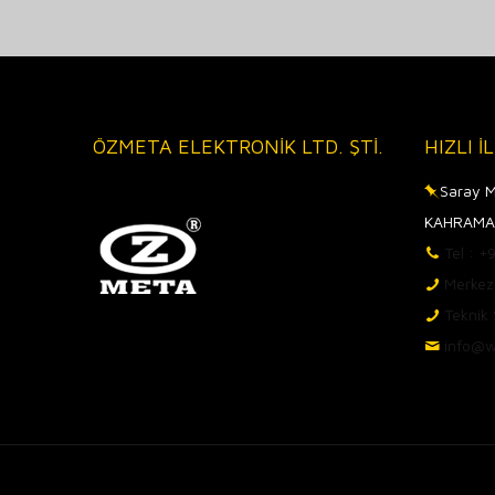
ÖZMETA ELEKTRONİK LTD. ŞTİ.
HIZLI İ
Saray M
KAHRAMA
Tel : 
Merkez
Teknik
info@w