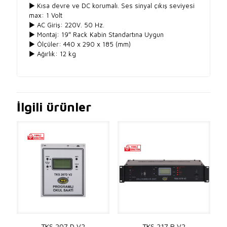
► Kısa devre ve DC korumalı. Ses sinyal çıkış seviyesi
max: 1 Volt
► AC Giriş: 220V. 50 Hz.
► Montaj: 19″ Rack Kabin Standartına Uygun
► Ölçüler: 440 x 290 x 185 (mm)
► Ağırlık: 12 kg
İlgili ürünler
TKS 207 D V2
TKS 217 R V2