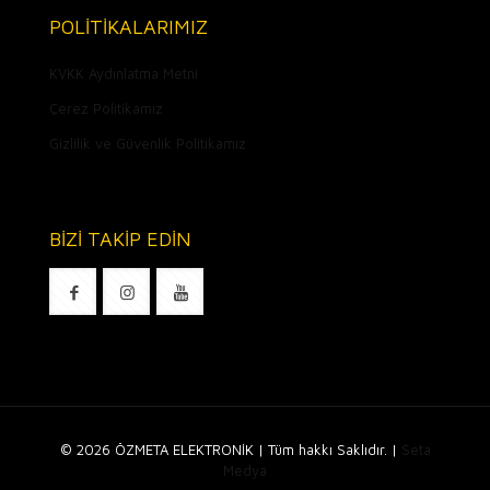
POLİTİKALARIMIZ
KVKK Aydınlatma Metni
Çerez Politikamız
Gizlilik ve Güvenlik Politikamız
BİZİ TAKİP EDİN
© 2026 ÖZMETA ELEKTRONİK | Tüm hakkı Saklıdır. |
Seta
Medya