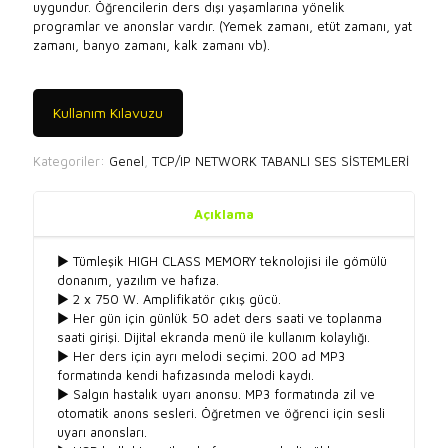
uygundur. Öğrencilerin ders dışı yaşamlarına yönelik
programlar ve anonslar vardır. (Yemek zamanı, etüt zamanı, yat
zamanı, banyo zamanı, kalk zamanı vb).
Kullanım Kılavuzu
Kategoriler:
Genel
,
TCP/IP NETWORK TABANLI SES SİSTEMLERİ
Açıklama
► Tümleşik HIGH CLASS MEMORY teknolojisi ile gömülü
donanım, yazılım ve hafıza.
► 2 x 750 W. Amplifikatör çıkış gücü.
► Her gün için günlük 50 adet ders saati ve toplanma
saati girişi. Dijital ekranda menü ile kullanım kolaylığı.
► Her ders için ayrı melodi seçimi. 200 ad MP3
formatında kendi hafızasında melodi kaydı.
► Salgın hastalık uyarı anonsu. MP3 formatında zil ve
otomatik anons sesleri. Öğretmen ve öğrenci için sesli
uyarı anonsları.