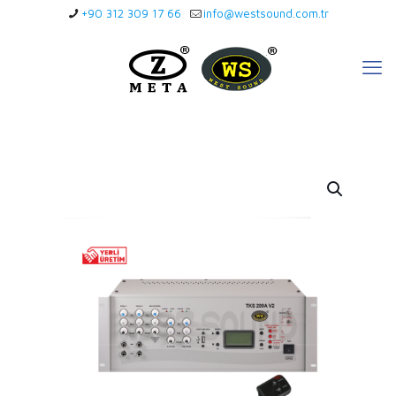
+90 312 309 17 66
info@westsound.com.tr