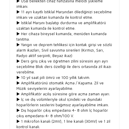
► USB bellekten cihaz hafızasına melodi yükleme
imkanı.
► 11 ayrı kayıtlı İstiklal Marşından dilediğinizi seçebilme
imkanı ve uzaktan kumanda ile kontrol etme.
► İstiklal Marşını başlatıp durdurma ve amplifikatörü
uzaktan kumanda ile kontrol etme.
► Her cihaza bireysel kumanda, menüden kumanda
tanıtma.
► Yangın ve deprem tehlikesi için kontak girişi ve sözlü
alarm ikazları, Sivil savunma sirenleri (Kırmızı, Sarı,
Radyo aktif serpinti, Beyaz ikaz)
► Ders giriş çıkış ve öğretmen zilini süresini ayrı ayrı
seçebilme Blok ders özelliği ile ders ortasında zil ikazı
verebilme.
► 10 yıl saat pili ömrü ve 100 yıllık takvim.
► Amplifikatörünü otomatik Açma / Kapama. Zil ve
Müzik seviyelerini ayarlayabilme.
► Amplifikatör açılış süresine göre açma zaman ayarı.
► İç ve dış volümleriyle okul içindeki ve dışındaki
hoparlörlerin seslerini bağımsız ayarlayabilme imkanı.
► Dış hoparlör çıkış empedansı 4- 8 ohm İç hoparlör
çıkış empedansı 4- 8 ohm/100 V.
► 1 mikrofon kanalı (2mV), 1 line kanalı (30mV) ve 1 zil
kontrol kanalı.