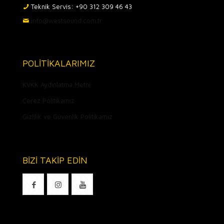
Teknik Servis: +90 312 309 46 43
info@westsound.com.tr
POLİTİKALARIMIZ
KVKK Aydınlatma Metni
Çerez Politikamız
Gizlilik ve Güvenlik Politikamız
BİZİ TAKİP EDİN