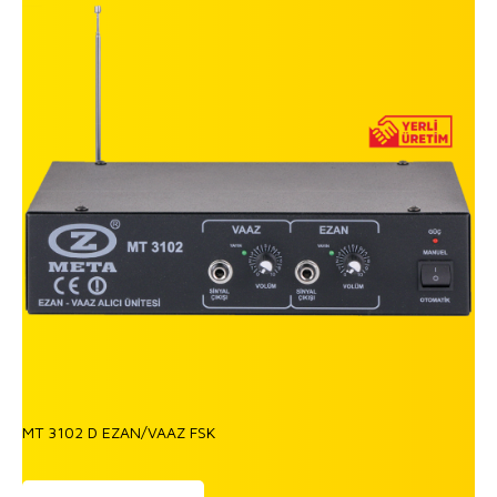
MT 3102 D EZAN/VAAZ FSK