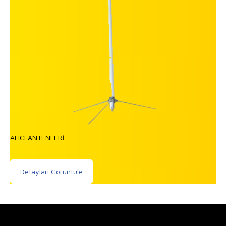
ALICI ANTENLERİ
Detayları Görüntüle