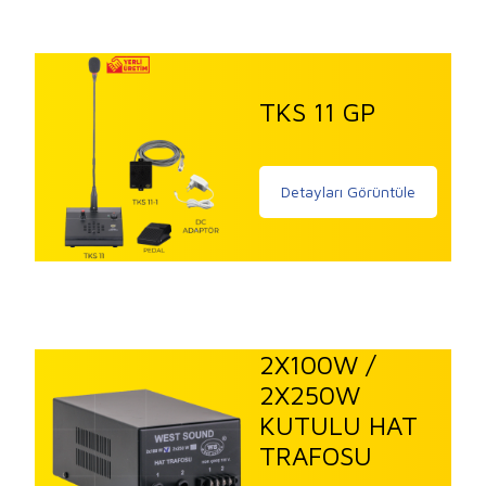
TKS 11 GP
Detayları Görüntüle
2X100W /
2X250W
KUTULU HAT
TRAFOSU