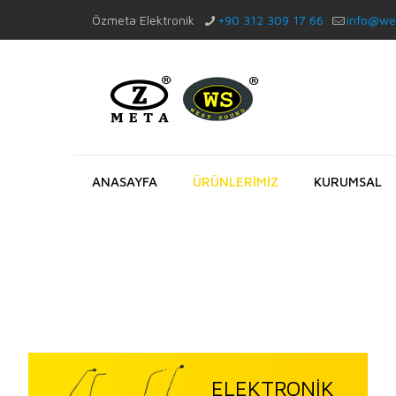
Özmeta Elektronik
+90 312 309 17 66
info@we
ANASAYFA
ÜRÜNLERİMİZ
KURUMSAL
ELEKTRONİK