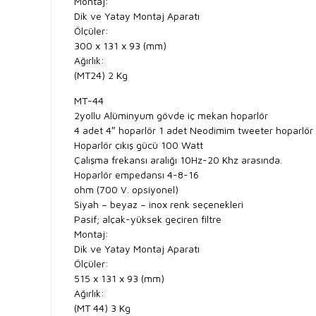
Montaj:
Dik ve Yatay Montaj Aparatı
Ölçüler:
300 x 131 x 93 (mm)
Ağırlık:
(MT24) 2 Kg
MT-44
2yollu Alüminyum gövde iç mekan hoparlör
4 adet 4″ hoparlör 1 adet Neodimim tweeter hoparlör
Hoparlör çıkış gücü 100 Watt
Çalışma frekansı aralığı 10Hz-20 Khz arasında.
Hoparlör empedansı 4-8-16
ohm (700 V. opsiyonel)
Siyah – beyaz – inox renk seçenekleri
Pasif; alçak-yüksek geçiren filtre
Montaj:
Dik ve Yatay Montaj Aparatı
Ölçüler:
515 x 131 x 93 (mm)
Ağırlık:
(MT 44) 3 Kg