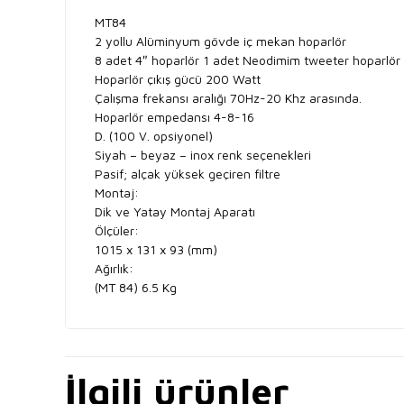
MT84
2 yollu Alüminyum gövde iç mekan hoparlör
8 adet 4″ hoparlör 1 adet Neodimim tweeter hoparlör
Hoparlör çıkış gücü 200 Watt
Çalışma frekansı aralığı 70Hz-20 Khz arasında.
Hoparlör empedansı 4-8-16
D. (100 V. opsiyonel)
Siyah – beyaz – inox renk seçenekleri
Pasif; alçak yüksek geçiren filtre
Montaj:
Dik ve Yatay Montaj Aparatı
Ölçüler:
1015 x 131 x 93 (mm)
Ağırlık:
(MT 84) 6.5 Kg
İlgili ürünler