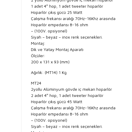
1 adet 4″ hop, 1 adet tweeter hoparlör
Hoparlör çıkış gücü 25 Watt
Çalışma frekansı aralığı 70Hz-16Khz arasında
Hoparlör empedansı 8-16 ohm
– (100V. opsiyonel)
Siyah – beyaz – inox renk seçenekleri.
Montaj:
Dik ve Yatay Montaj Aparatı
Ölçüler:
200 x 131 x 93 (mm)
Ağırlık: (MT14) 1 Kg
MT24
2yollu Alüminyum gövde iç mekan hoparlör
2 adet 4″ hop, 1 adet tweeter hoparlör
Hoparlör çıkış gücü 45 Watt
Çalışma frekansı aralığı 70Hz-16Khz arasında
Hoparlör empedansı 8-16 ohm
– (100V. opsiyonel)
Siyah – beyaz – inox renk seçenekleri.