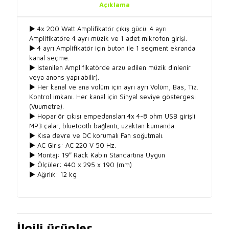
Açıklama
► 4x 200 Watt Amplifikatör çıkış gücü. 4 ayrı
Amplifikatöre 4 ayrı müzik ve 1 adet mikrofon girişi.
► 4 ayrı Amplifikatör için buton ile 1 segment ekranda
kanal seçme.
► İstenilen Amplifikatörde arzu edilen müzik dinlenir
veya anons yapılabilir).
► Her kanal ve ana volüm için ayrı ayrı Volüm, Bas, Tiz.
Kontrol imkanı. Her kanal için Sinyal seviye göstergesi
(Vuumetre).
► Hoparlör çıkışı empedansları 4x 4-8 ohm USB girişli
MP3 çalar, bluetooth bağlantı, uzaktan kumanda.
► Kısa devre ve DC korumalı Fan soğutmalı.
► AC Giriş: AC 220 V 50 Hz.
► Montaj: 19″ Rack Kabin Standartına Uygun
► Ölçüler: 440 x 295 x 190 (mm)
► Ağırlık: 12 kg
İlgili ürünler