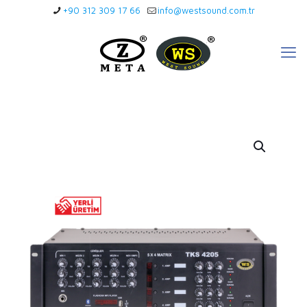
+90 312 309 17 66
info@westsound.com.tr