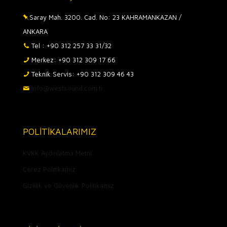
Saray Mah. 3200. Cad. No: 23 KAHRAMANKAZAN /
ANKARA
Tel : +90 312 257 33 31/32
Merkez: +90 312 309 17 66
Teknik Servis: +90 312 309 46 43
info@westsound.com.tr
POLİTİKALARIMIZ
KVKK Aydınlatma Metni
Çerez Politikamız
Gizlilik ve Güvenlik Politikamız