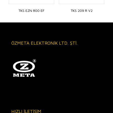
TKS EZN 800 EF
TKS 209 R V2
ÖZMETA ELEKTRONİK LTD. ŞTİ.
HIZLI İLETİŞİM