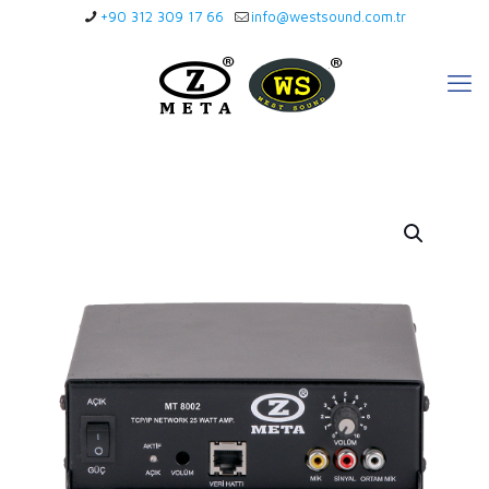
+90 312 309 17 66
info@westsound.com.tr