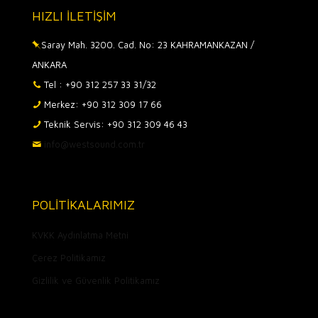
HIZLI İLETİŞİM
Saray Mah. 3200. Cad. No: 23 KAHRAMANKAZAN /
ANKARA
Tel : +90 312 257 33 31/32
Merkez: +90 312 309 17 66
Teknik Servis: +90 312 309 46 43
info@westsound.com.tr
POLİTİKALARIMIZ
KVKK Aydınlatma Metni
Çerez Politikamız
Gizlilik ve Güvenlik Politikamız