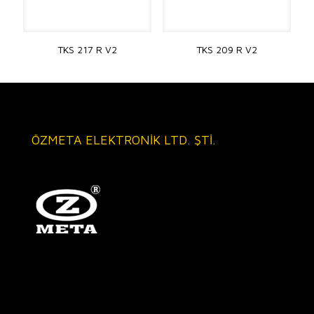
TKS 217 R V2
TKS 209 R V2
ÖZMETA ELEKTRONİK LTD. ŞTİ.