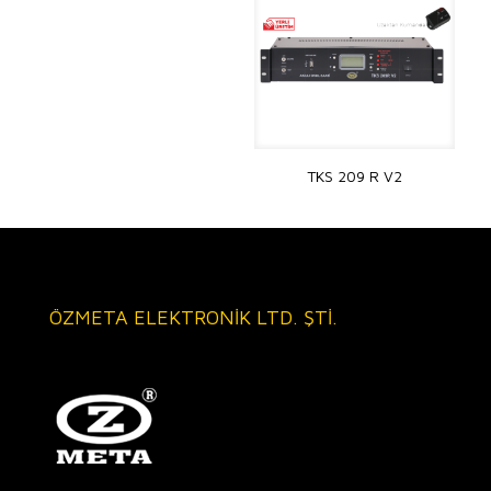
TKS 209 R V2
ÖZMETA ELEKTRONİK LTD. ŞTİ.