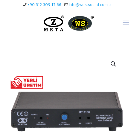
+90 312 309 17 66
info@westsound.com.tr