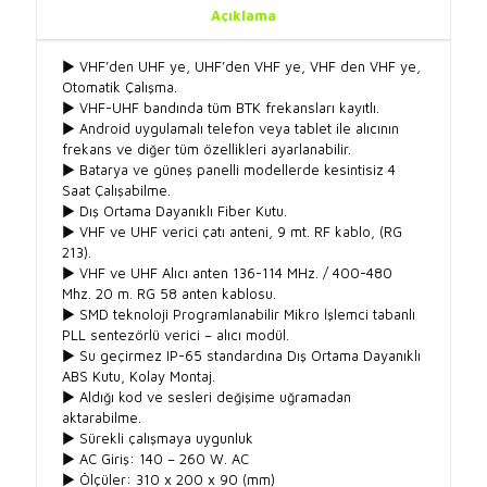
Açıklama
► VHF’den UHF ye, UHF’den VHF ye, VHF den VHF ye,
Otomatik Çalışma.
► VHF-UHF bandında tüm BTK frekansları kayıtlı.
► Android uygulamalı telefon veya tablet ile alıcının
frekans ve diğer tüm özellikleri ayarlanabilir.
► Batarya ve güneş panelli modellerde kesintisiz 4
Saat Çalışabilme.
► Dış Ortama Dayanıklı Fiber Kutu.
► VHF ve UHF verici çatı anteni, 9 mt. RF kablo, (RG
213).
► VHF ve UHF Alıcı anten 136-114 MHz. / 400-480
Mhz. 20 m. RG 58 anten kablosu.
► SMD teknoloji Programlanabilir Mikro İşlemci tabanlı
PLL sentezörlü verici – alıcı modül.
► Su geçirmez IP-65 standardına Dış Ortama Dayanıklı
ABS Kutu, Kolay Montaj.
► Aldığı kod ve sesleri değişime uğramadan
aktarabilme.
► Sürekli çalışmaya uygunluk
► AC Giriş: 140 – 260 W. AC
► Ölçüler: 310 x 200 x 90 (mm)