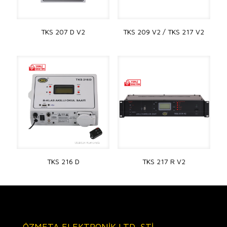
TKS 207 D V2
TKS 209 V2 / TKS 217 V2
TKS 216 D
TKS 217 R V2
ÖZMETA ELEKTRONİK LTD. ŞTİ.