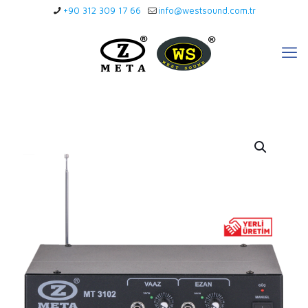
+90 312 309 17 66
info@westsound.com.tr