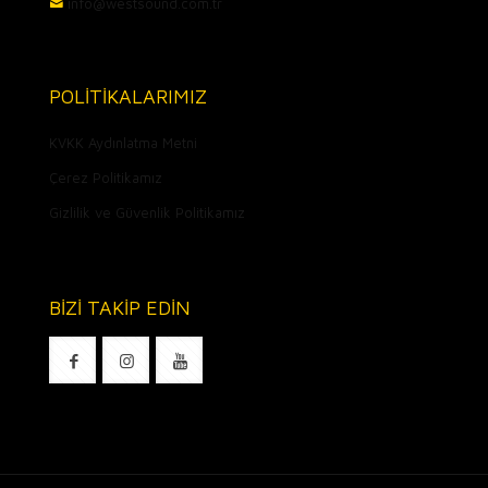
info@westsound.com.tr
POLİTİKALARIMIZ
KVKK Aydınlatma Metni
Çerez Politikamız
Gizlilik ve Güvenlik Politikamız
BİZİ TAKİP EDİN