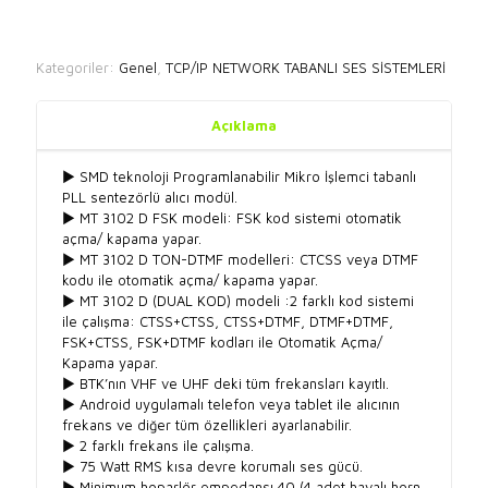
Kategoriler:
Genel
,
TCP/IP NETWORK TABANLI SES SİSTEMLERİ
Açıklama
► SMD teknoloji Programlanabilir Mikro İşlemci tabanlı
PLL sentezörlü alıcı modül.
► MT 3102 D FSK modeli: FSK kod sistemi otomatik
açma/ kapama yapar.
► MT 3102 D TON-DTMF modelleri: CTCSS veya DTMF
kodu ile otomatik açma/ kapama yapar.
► MT 3102 D (DUAL KOD) modeli :2 farklı kod sistemi
ile çalışma: CTSS+CTSS, CTSS+DTMF, DTMF+DTMF,
FSK+CTSS, FSK+DTMF kodları ile Otomatik Açma/
Kapama yapar.
► BTK’nın VHF ve UHF deki tüm frekansları kayıtlı.
► Android uygulamalı telefon veya tablet ile alıcının
frekans ve diğer tüm özellikleri ayarlanabilir.
► 2 farklı frekans ile çalışma.
► 75 Watt RMS kısa devre korumalı ses gücü.
► Minimum hoparlör empedansı 40 (4 adet havalı horn