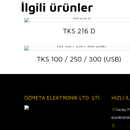
İlgili ürünler
TKS 216 D
TKS 100 / 250 / 300 (USB)
ÖZMETA ELEKTRONİK LTD. ŞTİ.
HIZLI İ
Saray M
KAHRAMA
Tel : 