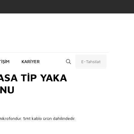
TİŞİM
KARİYER
E-Tahsilat
ASA TİP YAKA
ONU
ikrofondur. 5mt kablo ürün dahilindedir.