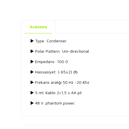
Açıklama
► Type: Condenser
► Polar Pattern: Uni-directional
► Empedans: 100 0
► Hassasiyet: (-65±2) db
► Frekans aralığı 50 Hz -20 Khz
► 5 mt. Kablo 2×1,5 v AA pil
► 48 V. phantom power.