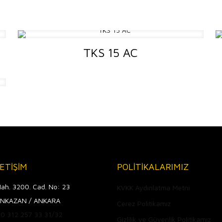
TKS 15 AC
LETİŞİM
POLİTİKALARIMIZ
ah. 3200. Cad. No: 23
KVKK Aydınlatma Metni
NKAZAN / ANKARA
Çerez Politikamız
+90 312 257 33 31/32
Gizlilik ve Güvenlik Politikamız