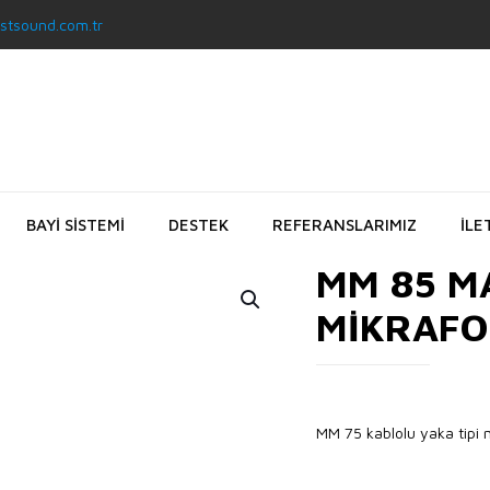
stsound.com.tr
BAYİ SİSTEMİ
DESTEK
REFERANSLARIMIZ
İLE
MM 85 M
MİKRAF
MM 75 kablolu yaka tipi m