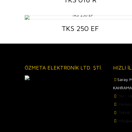
TKS 250 EF
ÖZMETA ELEKTRONİK LTD. ŞTİ.
HIZLI İ
Saray M
KAHRAMA
Tel : 
Merkez
Teknik
info@w