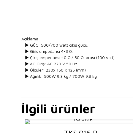
Açıklama
► GÜÇ: 500/700 watt çıkış gücü.
► Giriş empedansı 4-8 0.
► Çıkış empedansı 40 O./ 50 O. arası (100 volt).
► AC Giriş: AC 220 V 50 Hz.
► Ölçüler: 230x 150 x 125 (mm)
► Ağırlık: 500W 9.3 kg / 700W 9.8 kg
İlgili ürünler
TKS 016 R