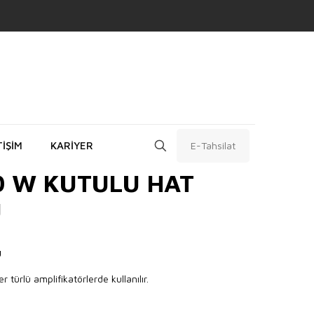
TİŞİM
KARİYER
E-Tahsilat
0 W KUTULU HAT
U
U
 türlü amplifikatörlerde kullanılır.