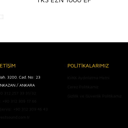
LETİŞİM
POLİTİKALARIMIZ
ah. 3200. Cad. No: 23
KVKK Aydınlatma Metni
NKAZAN / ANKARA
Çerez Politikamız
+90 312 257 33 31/32
Gizlilik ve Güvenlik Politikamız
: +90 312 309 17 66
 Servis: +90 312 309 46 43
estsound.com.tr