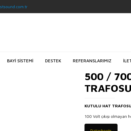
stsound.com.tr
BAYİ SİSTEMİ
DESTEK
REFERANSLARIMIZ
İLE
500 / 70
TRAFOS
KUTULU HAT TRAFOS
100 Volt çıkışı olmayan her
Datasheets